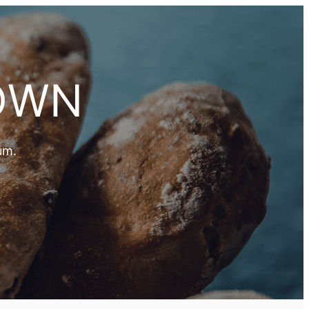
TOWN
lum.