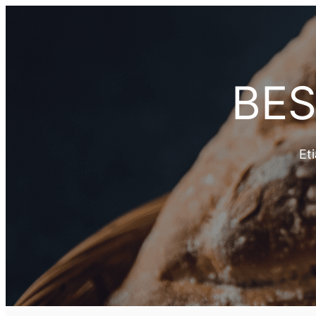
Přeskočit
na
obsah
BES
Eti