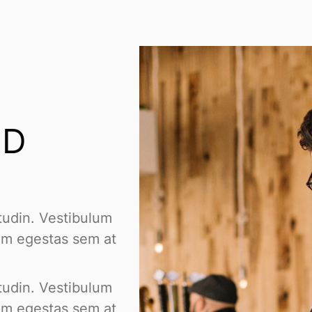
ED
citudin. Vestibulum
lam egestas sem at
citudin. Vestibulum
lam egestas sem at