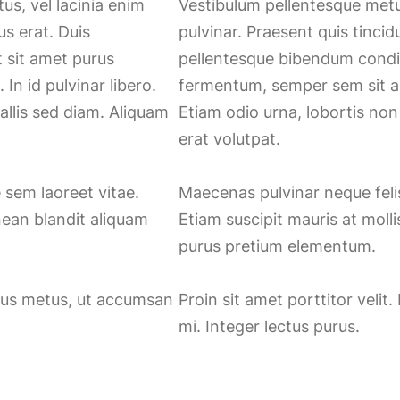
us, vel lacinia enim
Vestibulum pellentesque metus 
us erat. Duis
pulvinar. Praesent quis tincid
 sit amet purus
pellentesque bibendum condi
n id pulvinar libero.
fermentum, semper sem sit ame
allis sed diam. Aliquam
Etiam odio urna, lobortis non
erat volutpat.
 sem laoreet vitae.
Maecenas pulvinar neque felis
nean blandit aliquam
Etiam suscipit mauris at moll
purus pretium elementum.
ursus metus, ut accumsan
Proin sit amet porttitor veli
mi. Integer lectus purus.