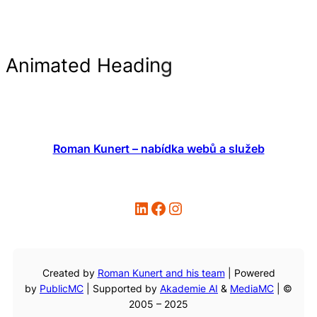
g
n
i
d
a
A
n
i
m
a
t
e
d
H
e
Roman Kunert – nabídka webů a služeb
LinkedIn
Facebook
Instagram
Created by
Roman Kunert and his team
| Powered
by
PublicMC
| Supported by
Akademie AI
&
MediaMC
| ©
2005 – 2025